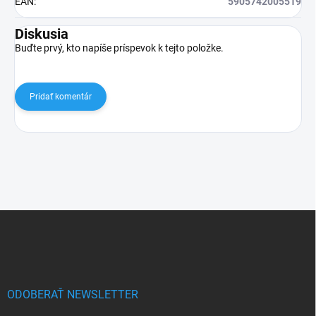
EAN
:
5905742005519
Diskusia
Buďte prvý, kto napíše príspevok k tejto položke.
Pridať komentár
Z
á
p
ä
t
i
ODOBERAŤ NEWSLETTER
e