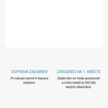
14.8.2026
−
+
Pridať do košíka
DETAILNÉ INFORMÁCIE
OPÝTAŤ SA
STRÁŽIŤ
DOPRAVA ZADARMO
ZÁKAZNÍCI NA 1. MIESTE
Pri nákupe nad 60 € doprava
Záleží nám na Vašej spokojnosti
zadarmo.
a o tom svedčí aj 300 tisíc
verných zákazníkov.