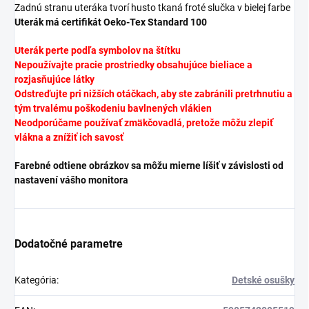
Zadnú stranu uteráka tvorí husto tkaná froté slučka v bielej farbe
Uterák má certifikát Oeko-Tex Standard 100
Uterák perte podľa symbolov na štítku
Nepoužívajte pracie prostriedky obsahujúce bieliace a
rozjasňujúce látky
Odstreďujte pri nižších otáčkach, aby ste zabránili pretrhnutiu a
tým trvalému poškodeniu bavlnených vlákien
Neodporúčame používať zmäkčovadlá, pretože môžu zlepiť
vlákna a znížiť ich savosť
Farebné odtiene obrázkov sa môžu mierne líšiť v závislosti od
nastavení vášho monitora
Dodatočné parametre
Kategória
:
Detské osušky