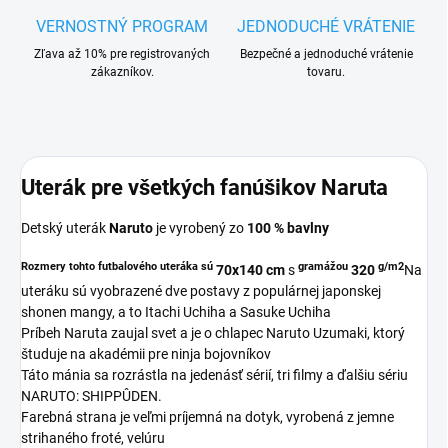
VERNOSTNÝ PROGRAM
JEDNODUCHÉ VRÁTENIE
Zľava až 10% pre registrovaných
Bezpečné a jednoduché vrátenie
zákazníkov.
tovaru.
Uterák pre všetkých fanúšikov Naruta
Detský uterák
Naruto
je vyrobený zo
100 % bavlny
Rozmery tohto futbalového uteráka sú
gramážou
g/m2
70x140 cm
s
320
Na
uteráku sú vyobrazené dve postavy z populárnej japonskej
shonen mangy, a to Itachi Uchiha a Sasuke Uchiha
Príbeh Naruta zaujal svet a je o
chlapec Naruto Uzumaki, ktorý
študuje na akadémii pre ninja bojovníkov
Táto mánia sa rozrástla na jedenásť sérií, tri filmy a ďalšiu sériu
NARUTO: SHIPPÛDEN.
Farebná strana je veľmi príjemná na dotyk, vyrobená z jemne
strihaného froté, velúru