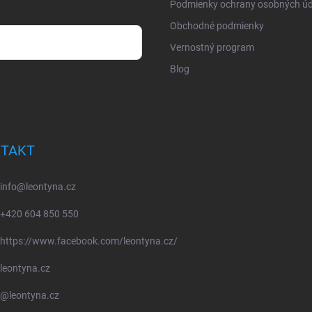
Podmienky ochrany osobných úd
Obchodné podmienky
Vernostný program
Blog
osobných údajov
TAKT
info
@
leontyna.cz
+420 604 850 550
https://www.facebook.com/leontyna.cz/
leontyna.cz
@leontyna.cz