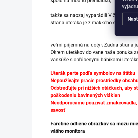
spolu na módnu prehliadku,
vyjadru
takže sa naozaj vyparádili V žiari refle
Nast
strana uteráka je z mäkkého strihu froté 
veľmi príjemná na dotyk Zadná strana je 
Okrem uterákov do vane naša ponuka zah
vankúše s obľúbenými bábikami Uterák
Uterák
perte podľa symbolov na štítku
Nepoužívajte pracie prostriedky obsahuj
Odstreďujte pri nižších otáčkach, aby st
poškodeniu bavlnených vlákien
Neodporúčame používať zmäkčovadlá, pr
savosť
Farebné odtiene obrázkov sa môžu miern
vášho monitora