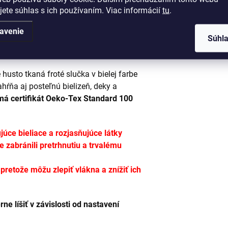
jete súhlas s ich používaním. Viac informácií
tu
.
ktorov na móle vyzerajú úžasne Farebná
avenie
velúru,
Súhl
husto tkaná froté slučka v bielej farbe
ŕňa aj posteľnú bielizeň, deky a
má certifikát Oeko-Tex Standard 100
úce bieliace a rozjasňujúce látky
e zabránili pretrhnutiu a trvalému
etože môžu zlepiť vlákna a znížiť ich
e líšiť v závislosti od nastavení