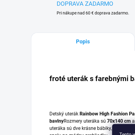
DOPRAVA ZADARMO
Pri nákupe nad 60 € doprava zadarmo.
Popis
froté uterák s farebnými 
Detský uterák
Rainbow High Fashion Par
bavlny
Rozmery uteráka sú
70x140 cm
a
uteráka sú dve krásne bábiky, červená R
Tento 