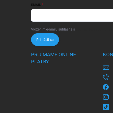
EMAIL
Vložením e-mailu súhlasíte s
podmienkami ochrany 
Prihlásiť sa
PRIJÍMAME ONLINE
KON
PLATBY