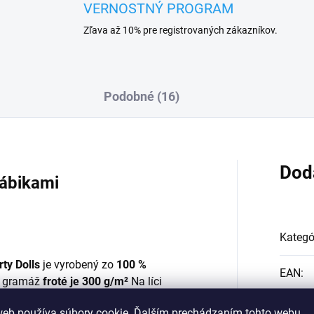
VERNOSTNÝ PROGRAM
Zľava až 10% pre registrovaných zákazníkov.
Podobné (16)
Dod
bábikami
Kategó
ty Dolls
je vyrobený zo
100 %
EAN
:
 gramáž
froté je 300 g/m²
Na líci
uby a modrá Skyler Ruby a Skyler išli
web používa súbory cookie. Ďalším prechádzaním tohto webu