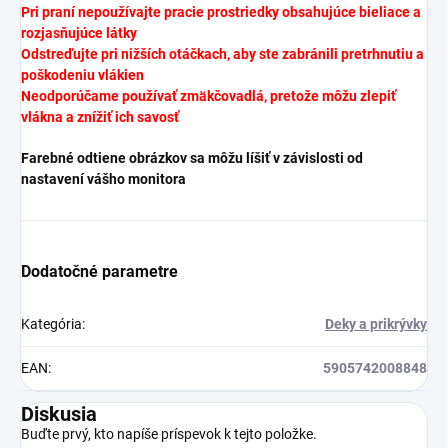
Pri praní nepoužívajte pracie prostriedky obsahujúce bieliace a
rozjasňujúce látky
Odstreďujte pri nižších otáčkach, aby ste zabránili pretrhnutiu a
poškodeniu vlákien
Neodporúčame používať zmäkčovadlá, pretože môžu zlepiť
vlákna a znížiť ich savosť
Farebné odtiene obrázkov sa môžu líšiť v závislosti od
nastavení vášho monitora
Dodatočné parametre
Kategória
:
Deky a prikrývky
EAN
:
5905742008848
Diskusia
Buďte prvý, kto napíše príspevok k tejto položke.