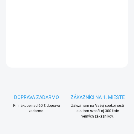
MÔŽEME
DORUČIŤ DO:
14.8.2026
−
+
Pridať do košíka
DETAILNÉ INFORMÁCIE
OPÝTAŤ SA
STRÁŽIŤ
DOPRAVA ZADARMO
ZÁKAZNÍCI NA 1. MIESTE
Pri nákupe nad 60 € doprava
Záleží nám na Vašej spokojnosti
zadarmo.
a o tom svedčí aj 300 tisíc
verných zákazníkov.