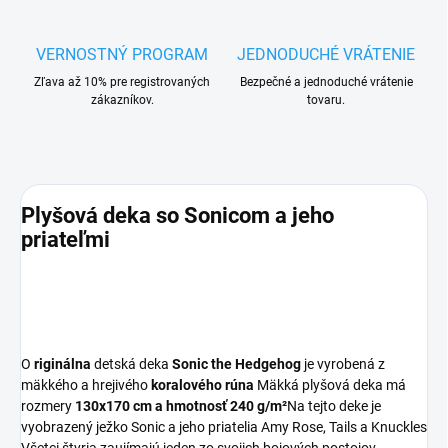
VERNOSTNÝ PROGRAM
JEDNODUCHÉ VRÁTENIE
Zľava až 10% pre registrovaných
Bezpečné a jednoduché vrátenie
zákazníkov.
tovaru.
Plyšová deka so Sonicom a jeho
priateľmi
O
riginálna
detská deka
Sonic the Hedgehog
je vyrobená z
mäkkého a hrejivého
koralového rúna
Mäkká plyšová deka má
rozmery
130x170 cm a hmotnosť 240 g/m²
Na tejto deke je
vyobrazený ježko Sonic a jeho priatelia Amy Rose, Tails a Knuckles
Všetci štyria zaujímajú jeden zo svojich bojových postojov