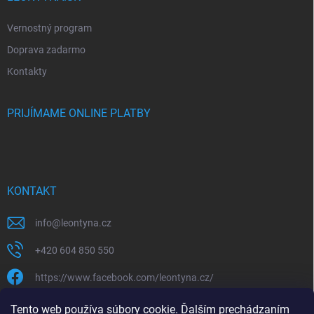
Vernostný program
Doprava zadarmo
Kontakty
PRIJÍMAME ONLINE PLATBY
KONTAKT
info
@
leontyna.cz
+420 604 850 550
https://www.facebook.com/leontyna.cz/
leontyna.cz
Tento web používa súbory cookie. Ďalším prechádzaním