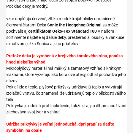
Podklad deky je modrý,
vzor dopĺňajú červené, žlté a modré trojuholníky ohraničené
čiernymi čiarami Deka
Sonic
the Hedgehog Original
sa môže
pochváliť aj
certifikátom Oeko-Tex Standard 100
V našom
sortimente nájdete aj ďalšie deky, prestieradlá, osušky a vankúše
s motívom ježka Sonica a jeho priateľov
Pretože deka je vyrobená z hrejivého koralového rúna,
ponúka
hneď niekoľko výhod
Mikroplyšový
materiál má mäkký a zamatový vzhľad s krátkymi
vláknami, ktoré vyzerajú ako koralové útesy, odtiaľ pochádza jeho
názov
Pokiaľ ide o teplo, plyšové prikrývky udržiavajú teplo a vytvárajú
izolačnú vrstvu, čo znamená, že udržiavajú teplo v blízkosti vášho
tela
Prikrývka je odolná proti pokrčeniu, takže si aj po dlhom používaní
zachováva svoj tvar a vzhľad
Údržba prikrývky je veľmi jednoduchá, d
pri praní sa riaďte
symbolmi na obale