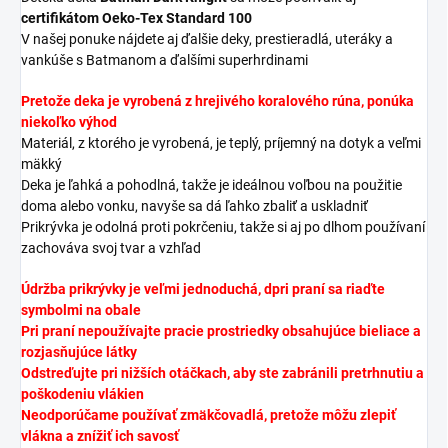
certifikátom Oeko-Tex Standard 100
V našej ponuke nájdete aj ďalšie deky, prestieradlá, uteráky a
vankúše s Batmanom a ďalšími superhrdinami
Pretože deka je vyrobená z hrejivého koralového rúna,
ponúka
niekoľko výhod
Materiál, z ktorého je vyrobená, je teplý, príjemný na dotyk a veľmi
mäkký
Deka je ľahká a pohodlná, takže je ideálnou voľbou na použitie
doma alebo vonku, navyše sa dá ľahko zbaliť a uskladniť
Prikrývka je odolná proti pokrčeniu, takže si aj po dlhom používaní
zachováva svoj tvar a vzhľad
Údržba prikrývky je veľmi jednoduchá, d
pri praní sa riaďte
symbolmi na obale
Pri praní nepoužívajte pracie prostriedky obsahujúce bieliace a
rozjasňujúce látky
Odstreďujte pri nižších otáčkach, aby ste zabránili pretrhnutiu a
poškodeniu vlákien
Neodporúčame používať zmäkčovadlá, pretože môžu zlepiť
vlákna a znížiť ich savosť