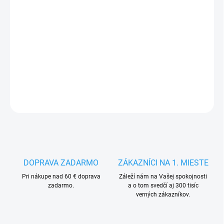
MÔŽEME
DORUČIŤ DO:
14.8.2026
−
+
Pridať do košíka
DETAILNÉ INFORMÁCIE
OPÝTAŤ SA
STRÁŽIŤ
DOPRAVA ZADARMO
ZÁKAZNÍCI NA 1. MIESTE
Pri nákupe nad 60 € doprava
Záleží nám na Vašej spokojnosti
zadarmo.
a o tom svedčí aj 300 tisíc
verných zákazníkov.