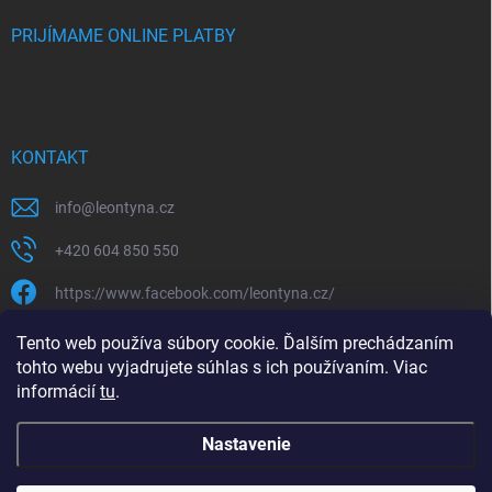
PRIJÍMAME ONLINE PLATBY
KONTAKT
info
@
leontyna.cz
+420 604 850 550
https://www.facebook.com/leontyna.cz/
leontyna.cz
Tento web používa súbory cookie. Ďalším prechádzaním
tohto webu vyjadrujete súhlas s ich používaním. Viac
@leontyna.cz
informácií
tu
.
Nastavenie