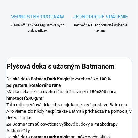
VERNOSTNÝ PROGRAM
JEDNODUCHÉ VRÁTENIE
Zľava až 10% pre registrovaných
Bezpečné a jednoduché vrátenie
zákazníkov.
tovaru.
Plyšová deka s úžasným Batmanom
Detská deka
Batman Dark Knight
je vyrobená zo
100 %
polyesteru, koralového rúna
Mäkká deka z koralového rúna má rozmery
150x200 cm a
hmotnosť 240 g/m²
Táto mikroplyšová deka obsahuje komiksovú postavu Batmana
Ako vieme, zlo nikdy nespí, takže Batman prichádza na pomoc aj v
desivej búrke
Za Batmanom sú osvetlené výškové budovy a mrakodrapy
Arkham City
Detská deka
Batman Dark Knight
sa môže pochváliť aj