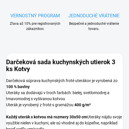
VERNOSTNÝ PROGRAM
JEDNODUCHÉ VRÁTENIE
Zľava až 10% pre registrovaných
Bezpečné a jednoduché vrátenie
zákazníkov.
tovaru.
Darčeková sada kuchynských utierok 3
ks Kotvy
Darčeková súprava kuchynských froté uterákov je vyrobená zo
100 % bavlny
Uteráky sa dodávajú v troch farbách: bielej, svetlomodrej a
tmavomodrej s vyšívanou kotvou
Uterák je vyrobený z froté s gramážou
400 g/m²
Každý uterák s kotvou má rozmery
30x50 cm
Uteráky nájdu svoje
využitie nielen v kuchyni, ale sú vhodné aj do kúpeľne, napríklad
hneď vedľa umývadla