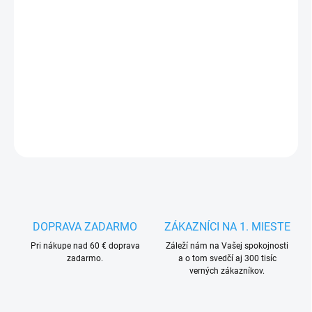
MÔŽEME
DORUČIŤ DO:
17.8.2026
−
+
Pridať do košíka
DETAILNÉ INFORMÁCIE
OPÝTAŤ SA
STRÁŽIŤ
DOPRAVA ZADARMO
ZÁKAZNÍCI NA 1. MIESTE
Pri nákupe nad 60 € doprava
Záleží nám na Vašej spokojnosti
zadarmo.
a o tom svedčí aj 300 tisíc
verných zákazníkov.