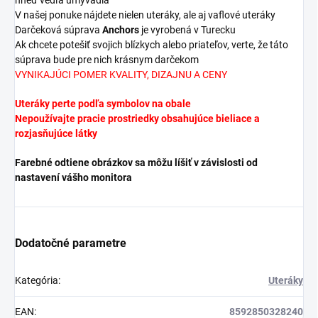
V našej ponuke nájdete nielen uteráky, ale aj vaflové uteráky
Darčeková súprava
Anchors
je vyrobená v Turecku
Ak chcete potešiť svojich blízkych alebo priateľov, verte, že táto
súprava bude pre nich krásnym darčekom
VYNIKAJÚCI POMER KVALITY, DIZAJNU A CENY
Uteráky perte podľa symbolov na obale
Nepoužívajte pracie prostriedky obsahujúce bieliace a
rozjasňujúce látky
Farebné odtiene obrázkov sa môžu líšiť v závislosti od
nastavení vášho monitora
Dodatočné parametre
Kategória
:
Uteráky
EAN
:
8592850328240