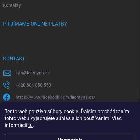
Kontakty
PRIJÍMAME ONLINE PLATBY
KONTAKT
info
@
leontyna.cz
+420 604 850 550
https://www.facebook.com/leontyna.cz/
leontyna.cz
Tento web používa súbory cookie. Ďalším prechádzaním
tohto webu vyjadrujete súhlas s ich používaním. Viac
@leontyna.cz
informácií
tu
.