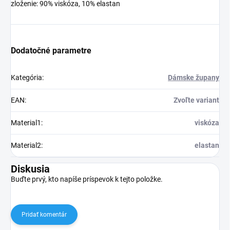
zloženie: 90% viskóza, 10% elastan
Dodatočné parametre
Kategória
:
Dámske župany
EAN
:
Zvoľte variant
Material1
:
viskóza
Material2
:
elastan
Diskusia
Buďte prvý, kto napíše príspevok k tejto položke.
Pridať komentár