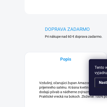
DOPRAVA ZADARMO
Pri nákupe nad 60 € doprava zadarmo.
Popis
Tento 
vyjadru
Nast
Vzdušný, očarujúci župan Amazonia , vyrobe
príjemného saténu. Krásna kvetinová potlač
dodajú pôvab a nádherne zvýraznia vašu krá
Praktické vrecká na bokoch. Zloženie: 100% po