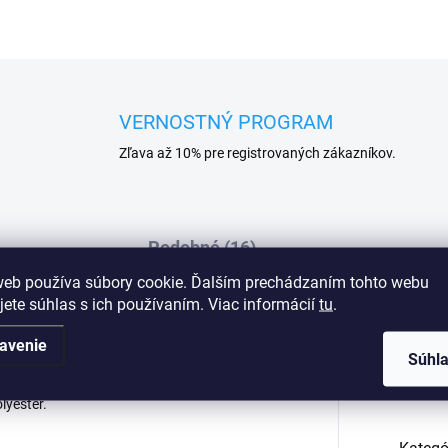
VERNOSTNÝ PROGRAM
Zľava až 10% pre registrovaných zákazníkov.
Podobné (16)
web používa súbory cookie. Ďalším prechádzaním tohto webu
jete súhlas s ich používaním. Viac informácií
tu
.
avenie
ný z mäkkého a na dotyk mimoriadne
Dod
Súhl
 vám dodá
su. Voľný župan. Opasok s opaskom.
lyester.