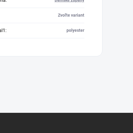
ria
:
Dámske župany
Zvoľte variant
al1
:
polyester