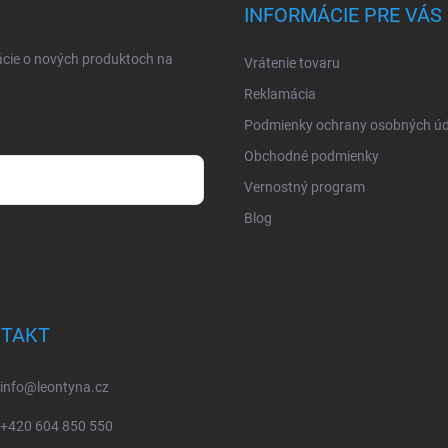
INFORMÁCIE PRE VÁS
ácie o nových produktoch na
Vrátenie tovaru
Reklamácia
Podmienky ochrany osobných úd
Obchodné podmienky
Vernostný program
Blog
osobných údajov
TAKT
info
@
leontyna.cz
+420 604 850 550