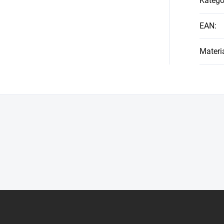
Kategó
EAN
:
Materi