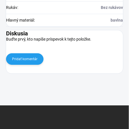
Rukáv
:
Bez rukávov
Hlavný materiál
:
bavlna
Diskusia
Buďte prvý, kto napíše príspevok k tejto položke.
Pridať komentár
Z
á
p
ä