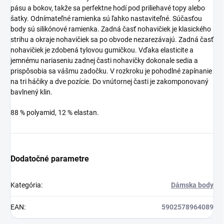
pásu a bokov, takže sa perfektne hodí pod priliehavé topy alebo
šatky. Odnímateľné ramienka sú ľahko nastaviteľné. Súčasťou
body sú silikónové ramienka. Zadná časť nohavičiek je klasického
strihu a okraje nohavičiek sa po obvode nezarezávajú. Zadná časť
nohavičiek je zdobená tylovou gumičkou. Vďaka elasticite a
jemnému nariaseniu zadnej časti nohavičky dokonale sedia a
prispôsobia sa vášmu zadočku. V rozkroku je pohodlné zapínanie
na tri háčiky a dve pozície. Do vnútornej časti je zakomponovaný
bavlnený klin.
88 % polyamid, 12 % elastan.
Dodatočné parametre
Kategória
:
Dámska body
EAN
:
5902578964089