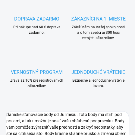
DOPRAVA ZADARMO
ZÁKAZNÍCI NA 1. MIESTE
Pri nákupe nad 60 € doprava
Záleží nám na Vašej spokojnosti
zadarmo.
a o tom svedčí aj 300 tisíc
verných zákazníkov.
VERNOSTNÝ PROGRAM
JEDNODUCHÉ VRÁTENIE
Zľava až 10% pre registrovaných
Bezpečné a jednoduché vrátenie
zákazníkov.
tovaru.
Dámske sťahovacie body od Julimexu. Toto body má strih pod
prsiami, a tak umožňuje nosiť vašu obľúbenú podprsenku. Body
vám pomôže zvýrazniť vaše prednosti a zakryť nedostatky, aby
ste sa cítili sebaisto. Body krásne stiahne bruško a zmenší objem