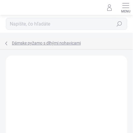
Prejsť
na
obsah
Hľadať
Dámske pyžamo s dlhými nohavicami
Neohodnotené
Podrobnosti hodnotenia
ZNAČKA:
MORAJ