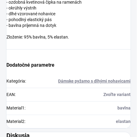
- ozdobná kvetinová čipka na ramenách
- okrúhly výstrih
- dlhé vzorované nohavice
- pohodlný elastický pás
- bavlna príjemná na dotyk
Zloženie: 95% bavlna, 5% elastan.
Dodatočné parametre
Kategória
:
Dámske pyžamo s dlhými nohavicami
EAN
:
Zvoľte variant
Material1
:
bavlna
Material2
:
elastan
Diskusia