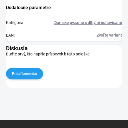
Dodatočné parametre
Kategória
:
Dámske pyžamo s dlhými nohavicami
EAN
:
Zvoľte variant
Diskusia
Buďte prvý, kto napíše príspevok k tejto položke.
Pridať komentár
Z