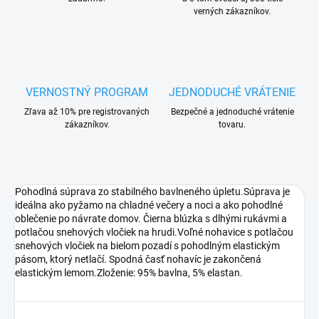
verných zákazníkov.
VERNOSTNÝ PROGRAM
JEDNODUCHÉ VRÁTENIE
Zľava až 10% pre registrovaných
Bezpečné a jednoduché vrátenie
zákazníkov.
tovaru.
Pohodlná súprava zo stabilného bavlneného úpletu.Súprava je
ideálna ako pyžamo na chladné večery a noci a ako pohodlné
oblečenie po návrate domov. Čierna blúzka s dlhými rukávmi a
potlačou snehových vločiek na hrudi.Voľné nohavice s potlačou
snehových vločiek na bielom pozadí s pohodlným elastickým
pásom, ktorý netlačí. Spodná časť nohavíc je zakončená
elastickým lemom.Zloženie: 95% bavlna, 5% elastan.