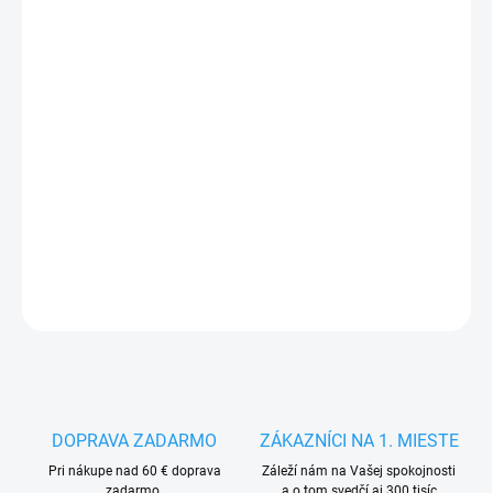
FARBA
ČIERNA
VEĽKOSŤ
MÔŽEME DORUČIŤ DO:
ZVOĽTE VARIANT
−
+
Pridať do košíka
DETAILNÉ INFORMÁCIE
OPÝTAŤ SA
STRÁŽIŤ
DOPRAVA ZADARMO
ZÁKAZNÍCI NA 1. MIESTE
Pri nákupe nad 60 € doprava
Záleží nám na Vašej spokojnosti
zadarmo.
a o tom svedčí aj 300 tisíc