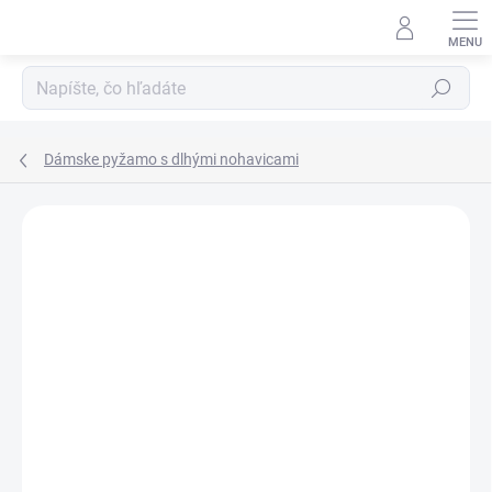
Prejsť
na
obsah
Hľadať
Dámske pyžamo s dlhými nohavicami
Neohodnotené
Podrobnosti hodnotenia
ZNAČKA:
LORIN
VÝPREDAJ