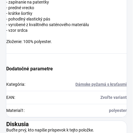
- zapínanie na patentky
- predné vrecko
- krátke šortky
- pohodlný elastický pás
- vyrobené z kvalitného saténového materiálu
- vzor srdca
Zloženie: 100% polyester.
Dodatočné parametre
Kategória
:
Dámske pyžamá s kraťasmi
EAN
:
Zvoľte variant
Material1
:
polyester
Diskusia
Buďte prvý, kto napíše príspevok k tejto položke.