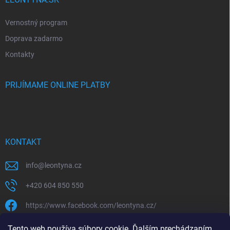
Vernostný program
Doprava zadarmo
Kontakty
PRIJÍMAME ONLINE PLATBY
KONTAKT
info
@
leontyna.cz
+420 604 850 550
https://www.facebook.com/leontyna.cz/
leontyna.cz
Tento web používa súbory cookie. Ďalším prechádzaním