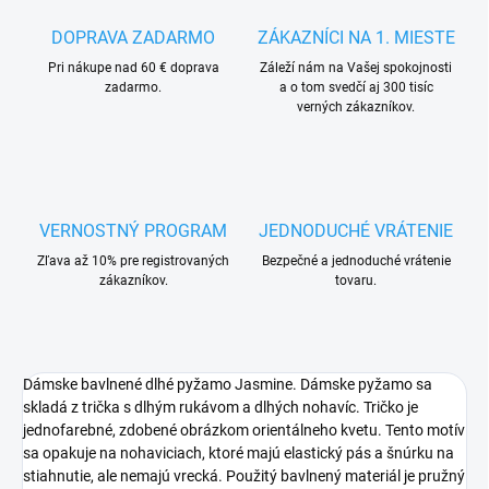
DOPRAVA ZADARMO
ZÁKAZNÍCI NA 1. MIESTE
Pri nákupe nad 60 € doprava
Záleží nám na Vašej spokojnosti
zadarmo.
a o tom svedčí aj 300 tisíc
verných zákazníkov.
VERNOSTNÝ PROGRAM
JEDNODUCHÉ VRÁTENIE
Zľava až 10% pre registrovaných
Bezpečné a jednoduché vrátenie
zákazníkov.
tovaru.
Dámske bavlnené dlhé pyžamo Jasmine. Dámske pyžamo sa
skladá z trička s dlhým rukávom a dlhých nohavíc. Tričko je
jednofarebné, zdobené obrázkom orientálneho kvetu. Tento motív
sa opakuje na nohaviciach, ktoré majú elastický pás a šnúrku na
stiahnutie, ale nemajú vrecká. Použitý bavlnený materiál je pružný