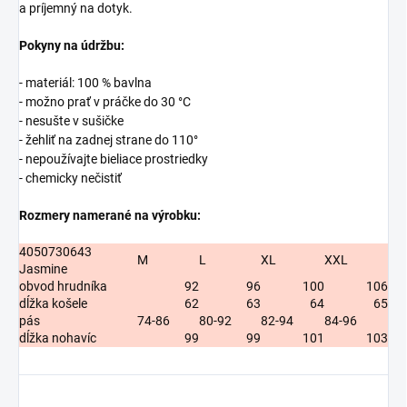
a príjemný na dotyk.
Pokyny na údržbu:
- materiál: 100 % bavlna
- možno prať v práčke do 30 °C
- nesušte v sušičke
- žehliť na zadnej strane do 110°
- nepoužívajte bieliace prostriedky
- chemicky nečistiť
Rozmery namerané na výrobku:
4050730643
M
L
XL
XXL
Jasmine
obvod hrudníka
92
96
100
106
dĺžka košele
62
63
64
65
pás
74-86
80-92
82-94
84-96
dĺžka nohavíc
99
99
101
103