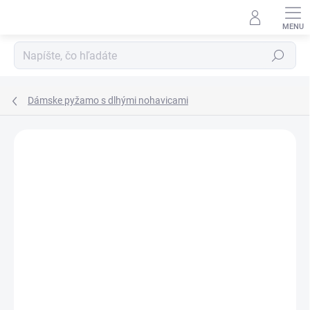
Prejsť
na
obsah
Hľadať
Dámske pyžamo s dlhými nohavicami
Neohodnotené
Podrobnosti hodnotenia
ZNAČKA:
VIENETTA