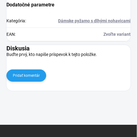
Dodatočné parametre
Kategória
:
Dámske pyžamo s dlhými nohavicami
EAN
:
Zvoľte variant
Diskusia
Buďte prvý, kto napíše príspevok k tejto položke.
Pridať komentár
Z
á