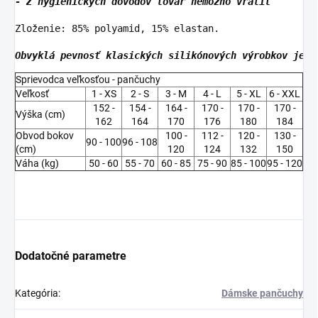
- Z hygienických dôvodov tovar nemožno vrátiť
Zloženie: 85% polyamid, 15% elastan.

Obvyklá pevnosť klasických silikónových výrobkov je 1
Sprievodca veľkosťou - pančuchy
Veľkosť
1 - XS
2 - S
3 - M
4 - L
5 - XL
6 - XXL
152 -
154 -
164 -
170 -
170 -
170 -
Výška (cm)
162
164
170
176
180
184
Obvod bokov
100 -
112 -
120 -
130 -
90 - 100
96 - 108
(cm)
120
124
132
150
Váha (kg)
50 - 60
55 - 70
60 - 85
75 - 90
85 - 100
95 - 120
Dodatočné parametre
Kategória
:
Dámske pančuchy