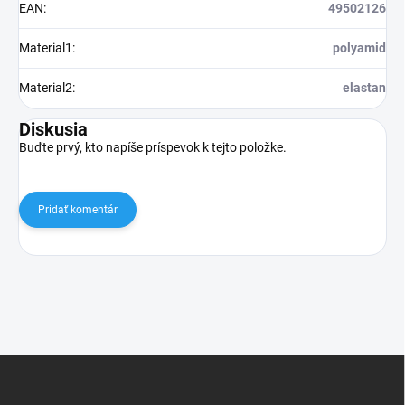
EAN
:
49502126
Material1
:
polyamid
Material2
:
elastan
Diskusia
Buďte prvý, kto napíše príspevok k tejto položke.
Pridať komentár
Z
á
p