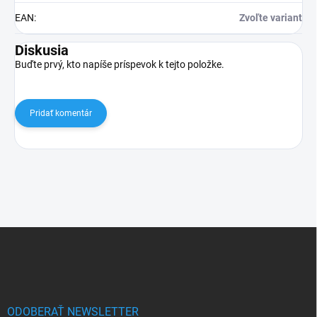
EAN
:
Zvoľte variant
Diskusia
Buďte prvý, kto napíše príspevok k tejto položke.
Pridať komentár
Z
á
p
ä
t
i
ODOBERAŤ NEWSLETTER