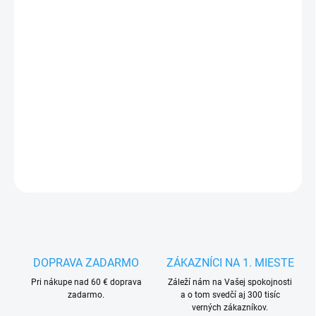
VEĽKOSŤ
MÔŽEME DORUČIŤ DO:
ZVOĽTE VARIANT
−
+
Pridať do košíka
DETAILNÉ INFORMÁCIE
OPÝTAŤ SA
STRÁŽIŤ
DOPRAVA ZADARMO
ZÁKAZNÍCI NA 1. MIESTE
Pri nákupe nad 60 € doprava
Záleží nám na Vašej spokojnosti
zadarmo.
a o tom svedčí aj 300 tisíc
verných zákazníkov.