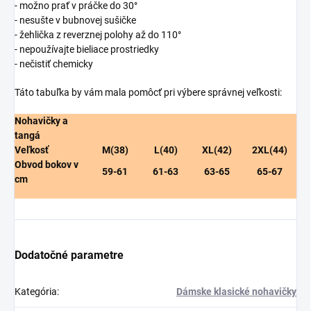
- možno prať v práčke do 30°
- nesušte v bubnovej sušičke
- žehlička z reverznej polohy až do 110°
- nepoužívajte bieliace prostriedky
- nečistiť chemicky
Táto tabuľka by vám mala pomôcť pri výbere správnej veľkosti:
Nohavičky a
tangá
Veľkosť
M(38)
L(40)
XL(42)
2XL(44)
Obvod bokov v
59-61
61-63
63-65
65-67
cm
Dodatočné parametre
Kategória
:
Dámske klasické nohavičky