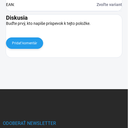
EAN
:
Zvoľte variant
Diskusia
Buďte prvý, kto napíše príspevok k tejto položke.
Pridať komentár
Z
á
p
ä
t
i
ODOBERAŤ NEWSLETTER