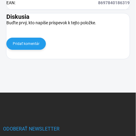
EAN
:
8697840186319
Diskusia
Buďte prvý, kto napíše príspevok k tejto položke.
Pridať komentár
Z
á
p
ä
t
i
ODOBERAŤ NEWSLETTER
e