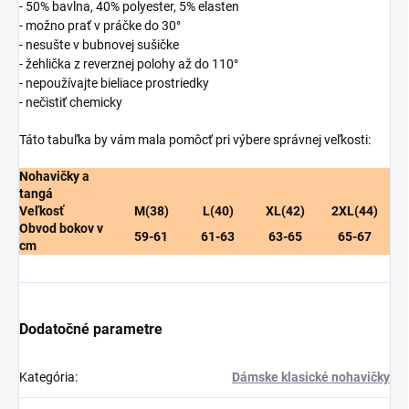
- 50% bavlna, 40% polyester, 5% elasten
- možno prať v práčke do 30°
- nesušte v bubnovej sušičke
- žehlička z reverznej polohy až do 110°
- nepoužívajte bieliace prostriedky
- nečistiť chemicky
Táto tabuľka by vám mala pomôcť pri výbere správnej veľkosti:
Nohavičky a
tangá
Veľkosť
M(38)
L(40)
XL(42)
2XL(44)
Obvod bokov v
59-61
61-63
63-65
65-67
cm
Dodatočné parametre
Kategória
:
Dámske klasické nohavičky