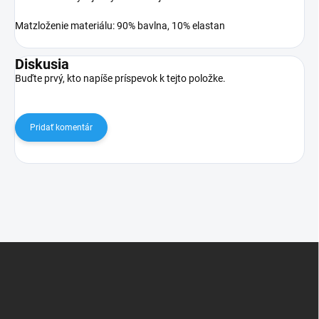
Matzloženie materiálu: 90% bavlna, 10% elastan
Diskusia
Buďte prvý, kto napíše príspevok k tejto položke.
Pridať komentár
Z
á
p
ä
t