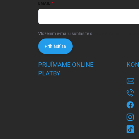
EMAIL
Vložením e-mailu súhlasíte s
podmienkami ochrany 
Prihlásiť sa
PRIJÍMAME ONLINE
KON
PLATBY