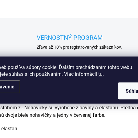
VERNOSTNÝ PROGRAM
Zľava až 10% pre registrovaných zákazníkov.
web používa súbory cookie. Ďalším prechádzaním tohto webu
jete súhlas s ich používaním. Viac informácií
tu
.
Podobné (16)
avenie
Súhl
trihom z . Nohavičky sú vyrobené z bavlny a elastanu. Predná 
 dvoje biele nohavičky a jedny v červenej farbe.
 elastan