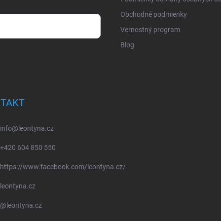
Obchodné podmienky
Vernostný program
Blog
osobných údajov
TAKT
info
@
leontyna.cz
+420 604 850 550
https://www.facebook.com/leontyna.cz/
leontyna.cz
@leontyna.cz