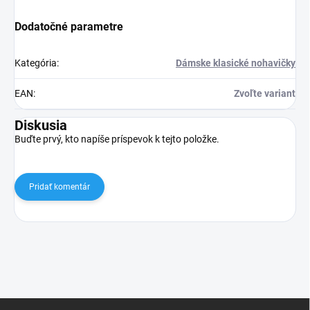
Dodatočné parametre
Kategória
:
Dámske klasické nohavičky
EAN
:
Zvoľte variant
Diskusia
Buďte prvý, kto napíše príspevok k tejto položke.
Pridať komentár
Z