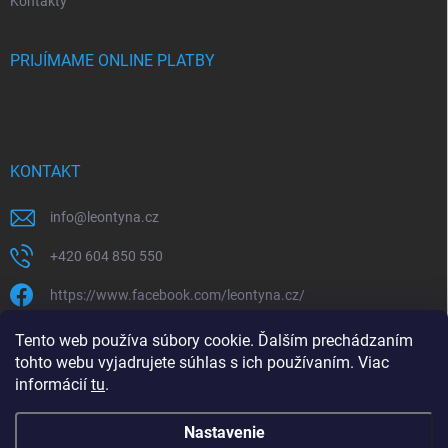
Kontakty
PRIJÍMAME ONLINE PLATBY
KONTAKT
info
@
leontyna.cz
+420 604 850 550
https://www.facebook.com/leontyna.cz/
leontyna.cz
Tento web používa súbory cookie. Ďalším prechádzaním
tohto webu vyjadrujete súhlas s ich používaním. Viac
@leontyna.cz
informácií
tu
.
Nastavenie