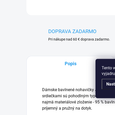
DOPRAVA ZADARMO
Pri nákupe nad 60 € doprava zadarmo.
Popis
Tento 
vyjadru
Nast
Dámske bavlnené nohavičky Joanne. Kl
srdiečkami sú pohodlným typom spodnej b
najmä materiálové zloženie - 95 % bavlna
príjemný a pružný na dotyk.