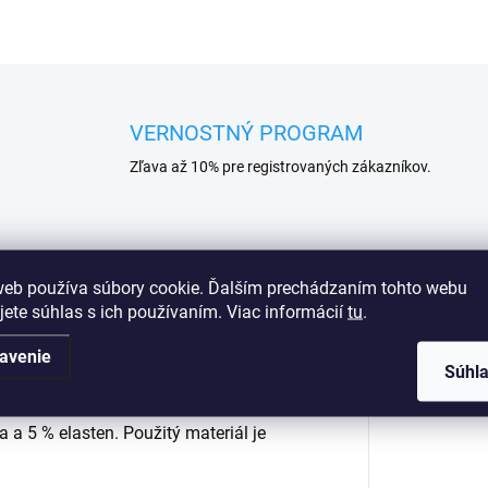
VERNOSTNÝ PROGRAM
Zľava až 10% pre registrovaných zákazníkov.
Podobné (16)
web používa súbory cookie. Ďalším prechádzaním tohto webu
jete súhlas s ich používaním. Viac informácií
tu
.
avenie
Súhl
asické nohavičky zdobené nápismi a
Dod
ielizne na všetky príležitosti. Oceníte
 a 5 % elasten. Použitý materiál je