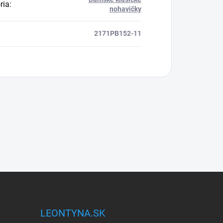
ria
:
nohavičky
2171PB152-11
LEONTYNA.SK