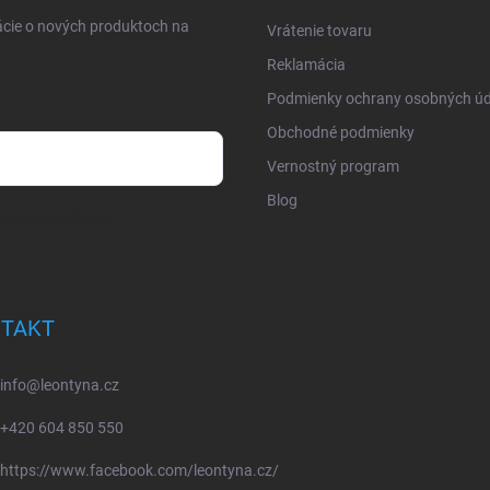
ácie o nových produktoch na
Vrátenie tovaru
Reklamácia
Podmienky ochrany osobných úd
Obchodné podmienky
Vernostný program
Blog
osobných údajov
TAKT
info
@
leontyna.cz
+420 604 850 550
https://www.facebook.com/leontyna.cz/