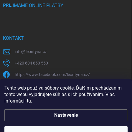
PRIJÍMAME ONLINE PLATBY
KONTAKT
info
@
leontyna.cz
+420 604 850 550
https://www.facebook.com/leontyna.cz/
leontyna.cz
Tento web používa súbory cookie. Ďalším prechádzaním
tohto webu vyjadrujete súhlas s ich používaním. Viac
@leontyna.cz
informácií
tu
.
Nastavenie
Copyright 2026
Leontyna.sk
. Všetky práva vyhradené.