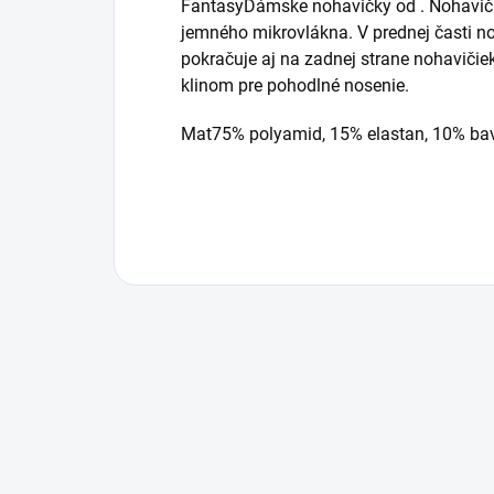
FantasyDámske nohavičky od . Nohavičky
jemného mikrovlákna. V prednej časti no
pokračuje aj na zadnej strane nohaviči
klinom pre pohodlné nosenie.
Mat75% polyamid, 15% elastan, 10% ba