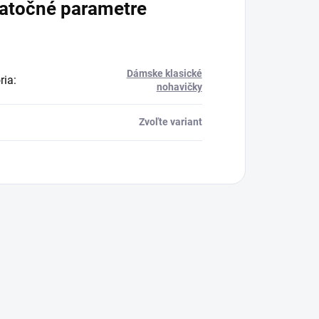
atočné parametre
Dámske klasické
ria
:
nohavičky
Zvoľte variant