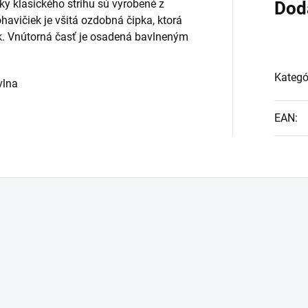
 klasického strihu sú vyrobené z
Dod
havičiek je všitá ozdobná čipka, ktorá
ek. Vnútorná časť je osadená bavlneným
Kategó
vlna
EAN
: