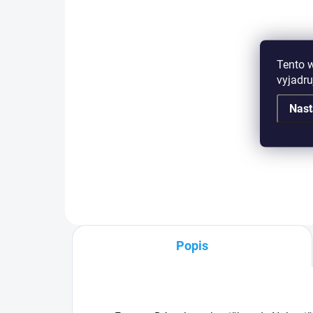
Dámska push-up
Tento 
podprsenka Fantasy
vyjadru
00701 - výpredaj
Nast
€23,19
Čierna
Popis