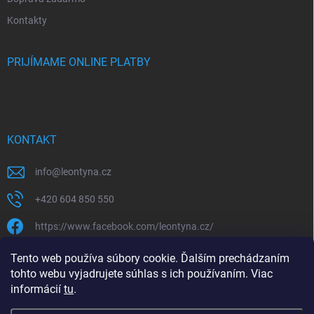
Kontakty
PRIJÍMAME ONLINE PLATBY
KONTAKT
info
@
leontyna.cz
+420 604 850 550
https://www.facebook.com/leontyna.cz/
leontyna.cz
Tento web používa súbory cookie. Ďalším prechádzaním
tohto webu vyjadrujete súhlas s ich používaním. Viac
@leontyna.cz
informácií
tu
.