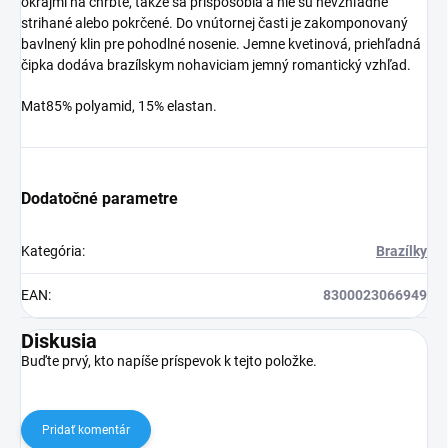
okrajmi na chrbte, takže sa prispôsobia a nie sú nevzhľadne
strihané alebo pokrčené. Do vnútornej časti je zakomponovaný
bavlnený klin pre pohodlné nosenie. Jemne kvetinová, priehľadná
čipka dodáva brazílskym nohaviciam jemný romantický vzhľad.
Mat85% polyamid, 15% elastan.
Dodatočné parametre
Kategória
:
Brazílky
EAN
:
8300023066949
Diskusia
Buďte prvý, kto napíše príspevok k tejto položke.
Pridať komentár