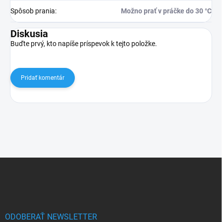
Spôsob prania
:
Možno prať v práčke do 30 °C
Diskusia
Buďte prvý, kto napíše príspevok k tejto položke.
Pridať komentár
Z
á
p
ä
t
i
ODOBERAŤ NEWSLETTER