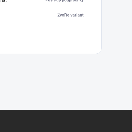
ria
:
Push-up podprsenky
Zvoľte variant