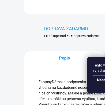
DOPRAVA ZADARMO
Pri nákupe nad 60 € doprava zadarmo.
Popis
Tento 
vyjadru
Nast
FantasyDámska podprsenka značky . Pus
vhodná na každodenné nosenie, má nižší
hlbších výstrihov. Mäkké a jemné košíčk
efektu s mäkkou penovou výplňou, ktorá
Popruhy sú ľahko nastaviteľné a odnímat