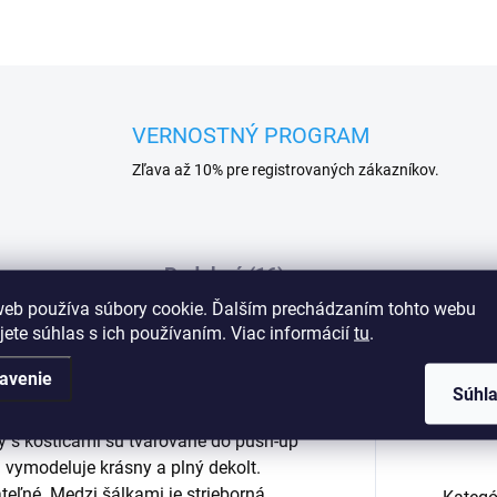
VERNOSTNÝ PROGRAM
Zľava až 10% pre registrovaných zákazníkov.
Podobné (16)
web používa súbory cookie. Ďalším prechádzaním tohto webu
jete súhlas s ich používaním. Viac informácií
tu
.
avenie
h up podprsenka klasického strihu je
Dod
Súhl
 stred medzi košíčkami a je ideálna do
y s kosticami sú tvarované do push-up
 vymodeluje krásny a plný dekolt.
eľné. Medzi šálkami je strieborná