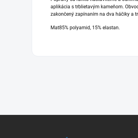
aplikácia s trblietavým kameňom. Obvod 
zakončený zapínaním na dva háčiky a tr
Mat85% polyamid, 15% elastan.
Z
á
p