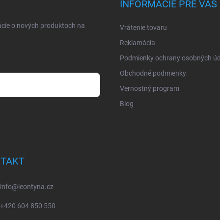
INFORMÁCIE PRE VÁS
ácie o nových produktoch na
Vrátenie tovaru
Reklamácia
Podmienky ochrany osobných úd
Obchodné podmienky
Vernostný program
Blog
osobných údajov
TAKT
info
@
leontyna.cz
+420 604 850 550