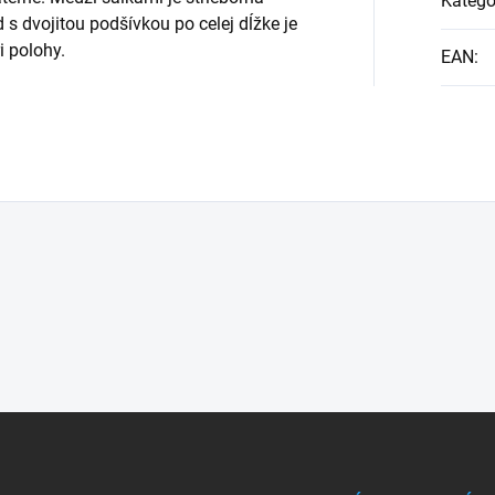
Kategó
s dvojitou podšívkou po celej dĺžke je
i polohy.
EAN
: