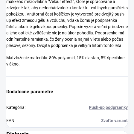
mäkkého mikrovlákna "Velour effect", ktoré je spracované a
zdvojené tak, aby nedochádzalo ku kontaktu textilných gumičiek s
pokožkou. Vnútorná časť košíčkov je vytvorená pre dvojitý push-
up efekt zmesou gélu a vzduchu, vďaka čomu je podprsenka
ľahšia ako iné gélové podprsenky. Poprsie vyzerá veľmi prirodzene
a jeho optické zväčšenie nie je na úkor pohodlia. Podprsenka má
odnímateľné ramienka, čo ženy ocenia najmä v lete alebo počas
plesovej sezóny. Dvojitá podprsenka je veľkým hitom tohto leta.
Matzloženie materiálu: 80% polyamid, 15% elastan, 5% špeciálne
vlákno.
Dodatočné parametre
Kategória
:
Push-up podprsenky
EAN
:
Zvoľte variant