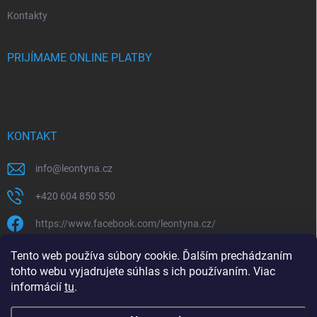
Kontakty
PRIJÍMAME ONLINE PLATBY
KONTAKT
info
@
leontyna.cz
+420 604 850 550
https://www.facebook.com/leontyna.cz/
leontyna.cz
Tento web používa súbory cookie. Ďalším prechádzaním
tohto webu vyjadrujete súhlas s ich používaním. Viac
@leontyna.cz
informácií
tu
.