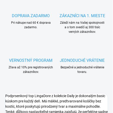
DOPRAVA ZADARMO
ZÁKAZNÍCI NA 1. MIESTE
Pri nákupe nad 60 € doprava
Záleží nám na Vašej spokojnosti
zadarmo.
a o tom svedčí aj 300 tisíc
verných zákazníkov.
VERNOSTNÝ PROGRAM
JEDNODUCHÉ VRÁTENIE
Zľava až 10% pre registrovaných
Bezpečné a jednoduché vrátenie
zákazníkov.
tovaru.
Podprsenkový top LingaDore z kolekcie Daily je dokonalým basic
kúskom pre každý deň. Má mäkké, predtvarované košíčky bez
kostíc, ktoré poskytujú prirodzený tvar a maximálne pohodlie.
Tenké, dĺžkovo nastaviteľné ramienka zaisťujú, že perfektne sadne