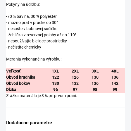
Pokyny na údržbu:
-70 % bavlna, 30 % polyester
- možno prať v práčke do 30°
- nesušte v bubnovej sušičke
- žehlička z reverznej polohy až do 110°
- nepoužívajte bieliace prostriedky
- nečistite chemicky
Merania vykonané na výrobku:
Veľkosť
1XL
2XL
3XL
4XL
Obvod hrudníka
122
126
130
136
Obvod bokov
130
132
136
142
Dĺžka
96
97
98
99
Zrážka materiálu je 3 % pri prvom praní.
Dodatočné parametre