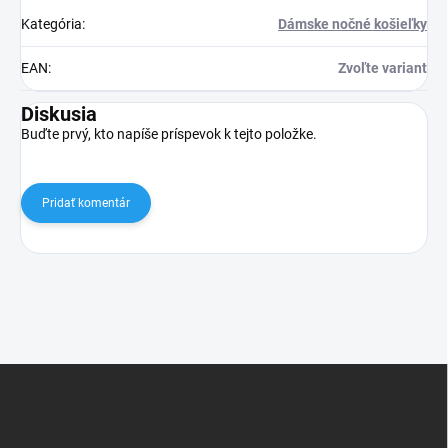
Kategória
:
Dámske nočné košieľky
EAN
:
Zvoľte variant
Diskusia
Buďte prvý, kto napíše príspevok k tejto položke.
Pridať komentár
Z
á
p
ä