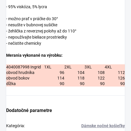
- 95% viskóza, 5% lycra
- možno prať v práčke do 30°
- nesušte v bubnovej sušičke
- žehlička z reverznej polohy až do 110°
- nepoužívajte bieliace prostriedky
- nečistite chemicky
Merania vykonané na výrobku:
4040087998 Ingrid
1XL
2XL
3XL
4XL
obvod hrudníka
96
104
108
112
obvod bokov
114
118
122
126
dĺžka
90
90
90
90
Dodatočné parametre
Kategória
:
Dámske nočné košieľky