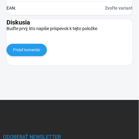
EAN
:
Zvoľte variant
Diskusia
Buďte prvý, kto napíše príspevok k tejto položke.
Pridať komentár
Z
á
p
ä
t
i
ODOBERAŤ NEWSLETTER