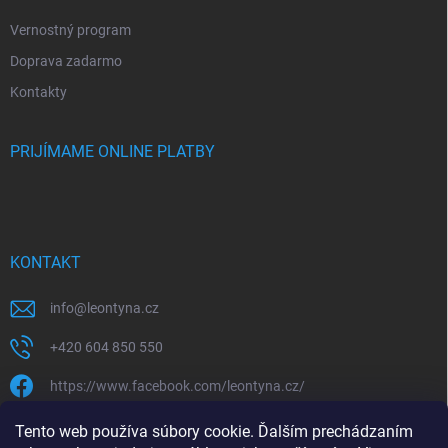
Vernostný program
Doprava zadarmo
Kontakty
PRIJÍMAME ONLINE PLATBY
KONTAKT
info
@
leontyna.cz
+420 604 850 550
https://www.facebook.com/leontyna.cz/
leontyna.cz
Tento web používa súbory cookie. Ďalším prechádzaním