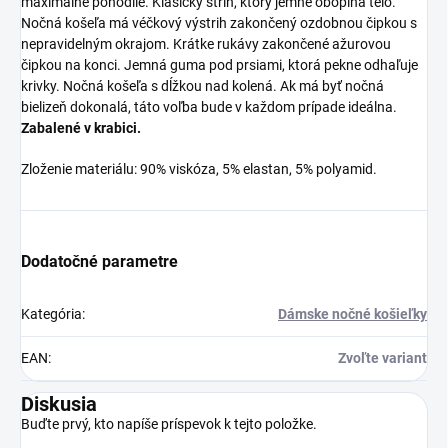
maximálne pohodlie. Klasický strih, ktorý jemne obopína telo.
Nočná košeľa má véčkový výstrih zakončený ozdobnou čipkou s
nepravidelným okrajom. Krátke rukávy zakončené ažurovou
čipkou na konci. Jemná guma pod prsiami, ktorá pekne odhaľuje
krivky. Nočná košeľa s dĺžkou nad kolená.
Ak má byť nočná
bielizeň dokonalá, táto voľba bude v každom prípade ideálna.
Zabalené v krabici.
Zloženie materiálu:
90% viskóza, 5% elastan, 5% polyamid.
Dodatočné parametre
Kategória
:
Dámske nočné košieľky
EAN
:
Zvoľte variant
Diskusia
Buďte prvý, kto napíše príspevok k tejto položke.