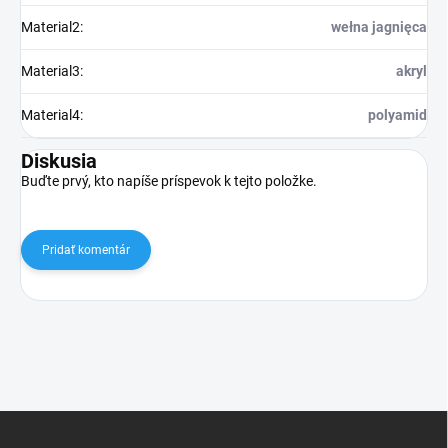
Material2
:
wełna jagnięca
Material3
:
akryl
Material4
:
polyamid
Diskusia
Buďte prvý, kto napíše príspevok k tejto položke.
Pridať komentár
Z
á