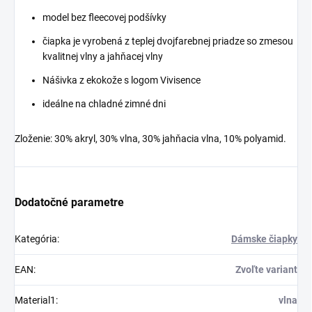
model bez fleecovej podšívky
čiapka je vyrobená z teplej dvojfarebnej priadze so zmesou
kvalitnej vlny a jahňacej vlny
Nášivka z ekokože s logom Vivisence
ideálne na chladné zimné dni
Zloženie: 30% akryl, 30% vlna, 30% jahňacia vlna, 10% polyamid.
Dodatočné parametre
Kategória
:
Dámske čiapky
EAN
:
Zvoľte variant
Material1
:
vlna