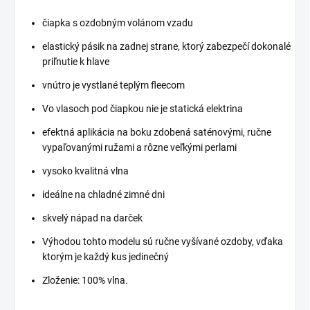
čiapka s ozdobným volánom vzadu
elastický pásik na zadnej strane, ktorý zabezpečí dokonalé
priľnutie k hlave
vnútro je vystlané teplým fleecom
Vo vlasoch pod čiapkou nie je statická elektrina
efektná aplikácia na boku zdobená saténovými, ručne
vypaľovanými ružami a rôzne veľkými perlami
vysoko kvalitná vlna
ideálne na chladné zimné dni
skvelý nápad na darček
Výhodou tohto modelu sú ručne vyšívané ozdoby, vďaka
ktorým je každý kus jedinečný
Zloženie: 100% vlna.