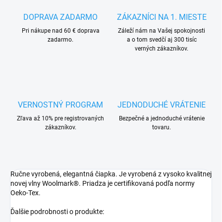
DOPRAVA ZADARMO
ZÁKAZNÍCI NA 1. MIESTE
Pri nákupe nad 60 € doprava
Záleží nám na Vašej spokojnosti
zadarmo.
a o tom svedčí aj 300 tisíc
verných zákazníkov.
VERNOSTNÝ PROGRAM
JEDNODUCHÉ VRÁTENIE
Zľava až 10% pre registrovaných
Bezpečné a jednoduché vrátenie
zákazníkov.
tovaru.
Ručne vyrobená, elegantná čiapka. Je vyrobená z vysoko kvalitnej
novej vlny Woolmark®. Priadza je certifikovaná podľa normy
Oeko-Tex.
Ďalšie podrobnosti o produkte: