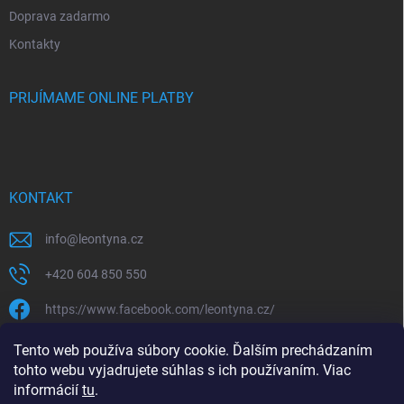
Doprava zadarmo
Kontakty
PRIJÍMAME ONLINE PLATBY
KONTAKT
info
@
leontyna.cz
+420 604 850 550
https://www.facebook.com/leontyna.cz/
leontyna.cz
Tento web používa súbory cookie. Ďalším prechádzaním
tohto webu vyjadrujete súhlas s ich používaním. Viac
@leontyna.cz
informácií
tu
.