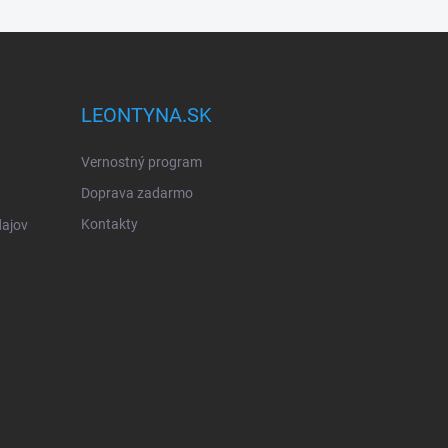
LEONTYNA.SK
Vernostný program
Doprava zadarmo
Kontakty
ajov