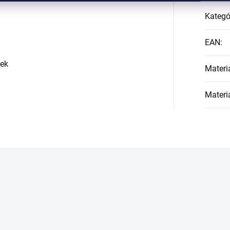
Kategó
EAN
:
ček
Materi
Materi