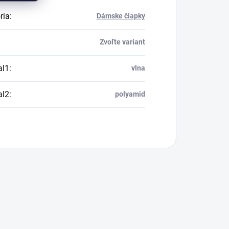
ria
:
Dámske čiapky
Zvoľte variant
al1
:
vlna
al2
:
polyamid