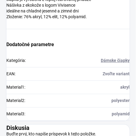
Nášivka z ekokože s logom Vivisence
ideálne na chladné jesenné a zimné dni
Zloženie: 76% akryl, 12% elit, 12% polyamid.
Dodatočné parametre
Kategória
:
Dámske čiapky
EAN
:
Zvoľte variant
Material1
:
akryl
Material2
:
polyester
Material3
:
polyamid
Diskusia
Buďte prvý, kto napíše príspevok k tejto položke.