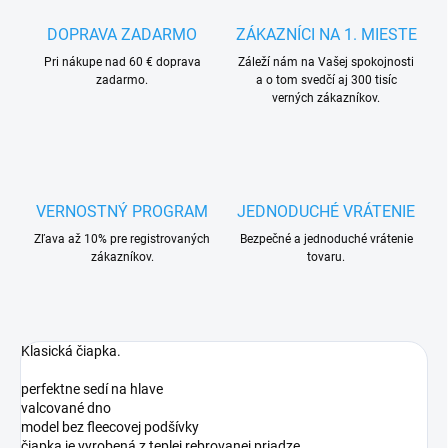
DOPRAVA ZADARMO
ZÁKAZNÍCI NA 1. MIESTE
Pri nákupe nad 60 € doprava
Záleží nám na Vašej spokojnosti
zadarmo.
a o tom svedčí aj 300 tisíc
verných zákazníkov.
VERNOSTNÝ PROGRAM
JEDNODUCHÉ VRÁTENIE
Zľava až 10% pre registrovaných
Bezpečné a jednoduché vrátenie
zákazníkov.
tovaru.
Klasická čiapka.
perfektne sedí na hlave
valcované dno
model bez fleecovej podšívky
čiapka je vyrobená z teplej rebrovanej priadze