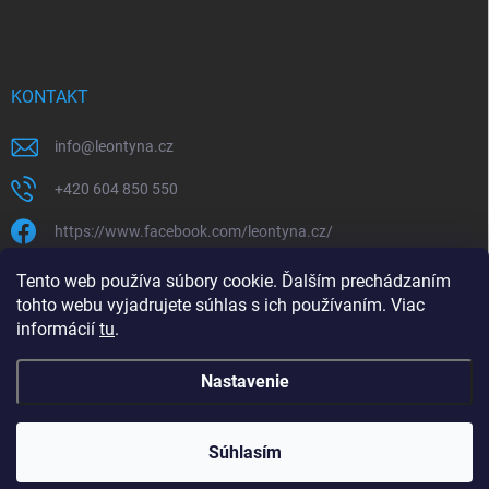
KONTAKT
info
@
leontyna.cz
+420 604 850 550
https://www.facebook.com/leontyna.cz/
leontyna.cz
Tento web používa súbory cookie. Ďalším prechádzaním
tohto webu vyjadrujete súhlas s ich používaním. Viac
@leontyna.cz
informácií
tu
.
Nastavenie
Copyright 2026
Leontyna.sk
. Všetky práva vyhradené.
Súhlasím
Vytvoril Shoptet