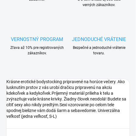
verných zákazníkov.
VERNOSTNÝ PROGRAM
JEDNODUCHÉ VRÁTENIE
Zľava až 10% pre registrovaných
Bezpečné a jednoduché vrátenie
zákazníkov.
tovaru.
Krásne erotické bodystocking pripravené na horúce večery. Ako
lusknutím prstov z vás urobí dračicu pripravenú na akciu
kdekoľvek a kedykoľvek.Príjemný materiál prilieha k telu a
zvýrazňuje vaše krásne krivky. Žiadny človek neodolá! Budete sa
cítiť sexy ako nikdy predtým.Sexi vzorovanie po celom tele
spodnej bielizne vám dodá šarm a sebavedomie. Univerzálna
veľkosť (jedna veľkosť, S-L)