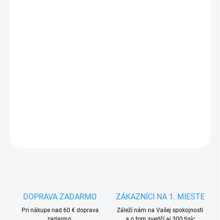
FARBA
ČERVENÁ
VEĽKOSŤ
MÔŽEME DORUČIŤ DO:
7.10.2026
−
+
Pridať do košíka
DETAILNÉ INFORMÁCIE
OPÝTAŤ SA
STRÁŽIŤ
DOPRAVA ZADARMO
ZÁKAZNÍCI NA 1. MIESTE
Pri nákupe nad 60 € doprava
Záleží nám na Vašej spokojnosti
zadarmo.
a o tom svedčí aj 300 tisíc