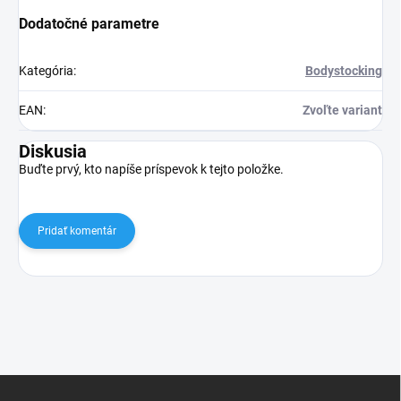
Dodatočné parametre
Kategória
:
Bodystocking
EAN
:
Zvoľte variant
Diskusia
Buďte prvý, kto napíše príspevok k tejto položke.
Pridať komentár
Z