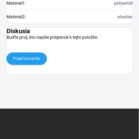
Material1
:
polyamid
Material2
:
elastan
Diskusia
Buďte prvý, kto napíše príspevok k tejto položke.
Pridať komentár
Z
á
p
ä