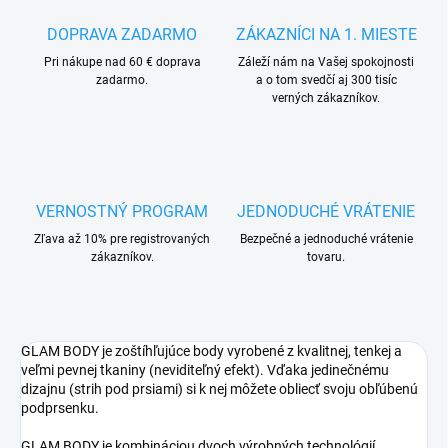
DOPRAVA ZADARMO
ZÁKAZNÍCI NA 1. MIESTE
Pri nákupe nad 60 € doprava
Záleží nám na Vašej spokojnosti
zadarmo.
a o tom svedčí aj 300 tisíc
verných zákazníkov.
VERNOSTNÝ PROGRAM
JEDNODUCHÉ VRÁTENIE
Zľava až 10% pre registrovaných
Bezpečné a jednoduché vrátenie
zákazníkov.
tovaru.
GLAM BODY je zoštíhľujúce body vyrobené z kvalitnej, tenkej a
veľmi pevnej tkaniny (neviditeľný efekt). Vďaka jedinečnému
dizajnu (strih pod prsiami) si k nej môžete obliecť svoju obľúbenú
podprsenku.
GLAM BODY je kombináciou dvoch výrobných technológií.