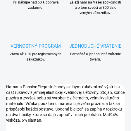
Pri nákupe nad 60 € doprava
Záleží nám na Vašej spokojnosti
zadarmo.
a o tom svedčí aj 300 tisíc
verných zákazníkov.
VERNOSTNÝ PROGRAM
JEDNODUCHÉ VRÁTENIE
Zľava až 10% pre registrovaných
Bezpečné a jednoduché vrátenie
zákazníkov.
tovaru.
Hamana PassionElegantné body s dlhými rukávmi má výstrih a
časť rukávov z jemnej elastickej kvetinovej sieťoviny. Stojan, konce
puzdra a zvyšok bobu sú vyrobené z čierneho, veľmi kvalitného
materiálu. Vďaka použitému materiálu je veľmi pružná, a tak sa
prispôsobí každej postave. Spodná bielizeň sa zapína v rozkroku
na dva háčiky, ktoré sa dajú zapnúť v troch polohách. Mat94%
viskóza, 6% elastan.