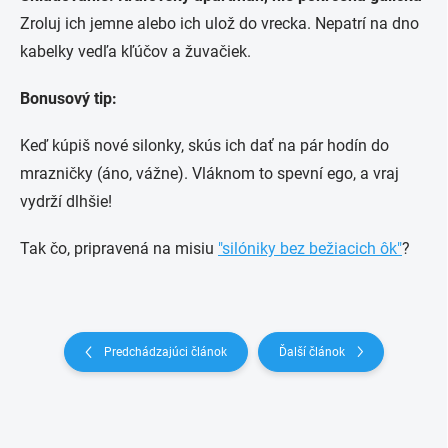
Zroluj ich jemne alebo ich ulož do vrecka. Nepatrí na dno
kabelky vedľa kľúčov a žuvačiek.
Bonusový tip:
Keď kúpiš nové silonky, skús ich dať na pár hodín do
mrazničky (áno, vážne). Vláknom to spevní ego, a vraj
vydrží dlhšie!
Tak čo, pripravená na misiu
"silóniky bez bežiacich ôk"
?
Predchádzajúci článok
Ďalší článok