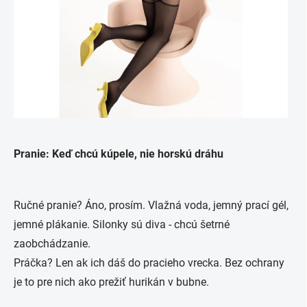
Pranie: Keď chcú kúpele, nie horskú dráhu
Ručné pranie? Áno, prosím. Vlažná voda, jemný prací gél,
jemné plákanie. Silonky sú diva - chcú šetrné
zaobchádzanie.
Práčka? Len ak ich dáš do pracieho vrecka. Bez ochrany
je to pre nich ako prežiť hurikán v bubne.