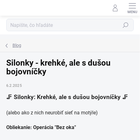
Prejsť
na
obsah
Hľadať
Blog
Silonky - krehké, ale s dušou
bojovníčky
6.2.2025
🦵 Silonky: Krehké, ale s dušou bojovníčky 🦵
(alebo ako z nich neurobiť sieť na motýle)
Obliekanie: Operácia "Bez oka"