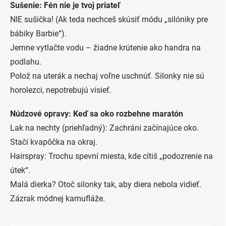
Sušenie: Fén nie je tvoj priateľ
NIE sušička! (Ak teda nechceš skúsiť módu „silóniky pre
bábiky Barbie“).
Jemne vytlačte vodu – žiadne krútenie ako handra na
podlahu.
Polož na uterák a nechaj voľne uschnúť. Silonky nie sú
horolezci, nepotrebujú visieť.
Núdzové opravy: Keď sa oko rozbehne maratón
Lak na nechty (priehľadný): Zachráni začínajúce oko.
Stačí kvapôčka na okraj.
Hairspray: Trochu spevní miesta, kde cítiš „podozrenie na
útek“.
Malá dierka? Otoč silonky tak, aby diera nebola vidieť.
Zázrak módnej kamufláže.