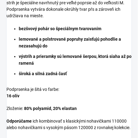
strih je špeciálne navrhnutý pre veľké poprsie až do veľkosti M.
Podprsenka vytvára dokonale okrúhly tvar pŕs a zároveň ich
udržiava na mieste.
bezšvový pohár so špeciálnym tvarovaním
lemované a polstrované popruhy zaisťujú pohodlie a
nezasahujú do
výstrih a prieramky sú lemované šerpou, ktorá siaha až po
ramená
široká a silná zadná časť
Podprsenka je šitá vo farbe:
16 olív
Zloženie:
80% polyamid, 20% elastan
Odporúčame
ich kombinovať s klasickými nohavičkami 110000
alebo nohavičkami s vysokým pásom 120000 z rovnakej kolekcie.