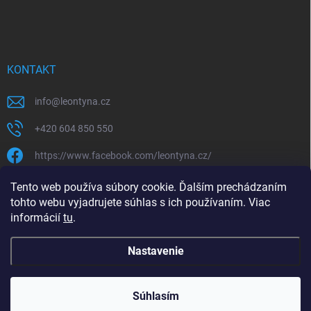
KONTAKT
info
@
leontyna.cz
+420 604 850 550
https://www.facebook.com/leontyna.cz/
leontyna.cz
Tento web používa súbory cookie. Ďalším prechádzaním
tohto webu vyjadrujete súhlas s ich používaním. Viac
@leontyna.cz
informácií
tu
.
Nastavenie
Copyright 2026
Leontyna.sk
. Všetky práva vyhradené.
Súhlasím