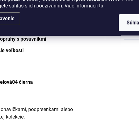
jete súhlas s ich používaním. Viac informácií
tu
.
ingerbread
. Navrhnuté tak, aby
ti poprsia.
Kategó
avenie
Súhl
EAN
:
opruhy s posuvníkmi
ie veľkosti
telová
04 čierna
nohavičkami, podprsenkami alebo
j kolekcie.