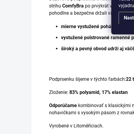
vyjadru
strihu
ComfyBra
po prvýkrát v kolekcii
G
pohodlne a bezpečne držali väčšie veľkos
Nast
mierne vystužené poháre
vystužené polstrované ramenné p
široký a pevný obvod udrží aj väčš
Podprsenku šijeme v týchto farbách:
22 
Zloženie:
83% polyamid, 17% elastan
Odporúčame
kombinovať s klasickými 
nohavičkami s vysokým pásom z rovnake
Vyrobené v Litoměřiciach.