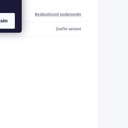
ria
:
Bezkosticové podprsenky
asím
Zvoľte variant