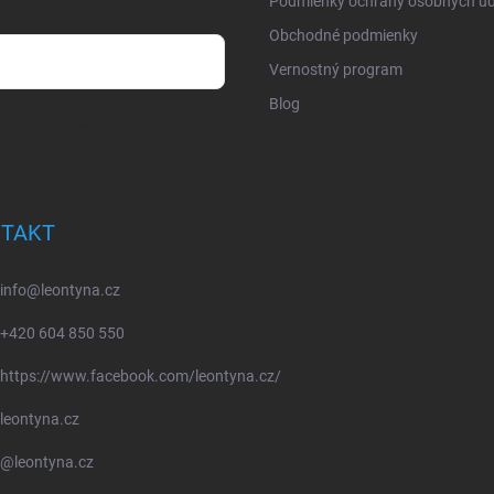
Podmienky ochrany osobných úd
Obchodné podmienky
Vernostný program
Blog
osobných údajov
TAKT
info
@
leontyna.cz
+420 604 850 550
https://www.facebook.com/leontyna.cz/
leontyna.cz
@leontyna.cz