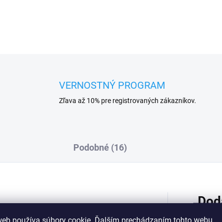
VERNOSTNÝ PROGRAM
Zľava až 10% pre registrovaných zákazníkov.
Podobné (16)
Dod
o strihu v športovom, ale elegantnom
web používa súbory cookie. Ďalším prechádzaním tohto webu