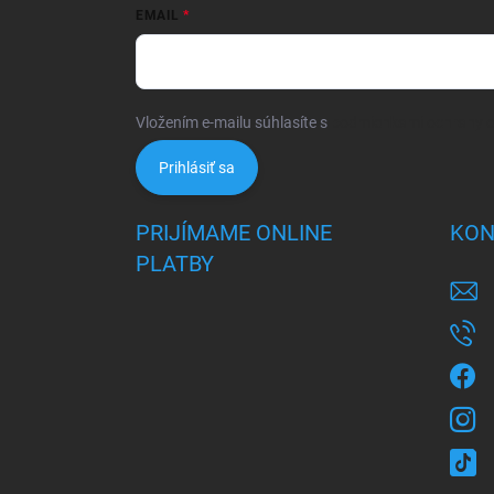
EMAIL
Vložením e-mailu súhlasíte s
podmienkami ochrany 
Prihlásiť sa
PRIJÍMAME ONLINE
KON
PLATBY