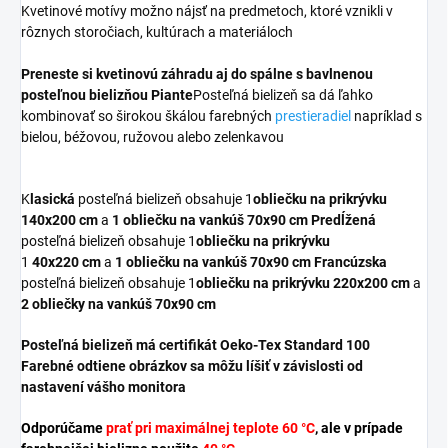
Kvetinové motívy možno nájsť na predmetoch, ktoré vznikli v
rôznych storočiach, kultúrach a materiáloch
Preneste si kvetinovú záhradu aj do spálne s bavlnenou
posteľnou bielizňou
Piante
Posteľná bielizeň sa dá ľahko
kombinovať so širokou škálou farebných
prestieradiel
napríklad s
bielou, béžovou, ružovou alebo zelenkavou
K
lasická
posteľná bielizeň obsahuje 1
obliečku na prikrývku
140x200 cm
a
1 obliečku na vankúš
70x90 cm
Predĺžená
posteľná bielizeň obsahuje 1
obliečku na prikrývku
1
40x220 cm
a
1 obliečku na vankúš
70x90 cm
Francúzska
posteľná bielizeň obsahuje 1
obliečku na prikrývku
220x200 cm
a
2
obliečky na vankúš
70x90 cm
Posteľná bielizeň má certifikát Oeko-Tex Standard 100
Farebné odtiene obrázkov sa môžu líšiť v závislosti od
nastavení vášho monitora
Odporúčame
prať pri maximálnej teplote 60 °C
, ale v prípade