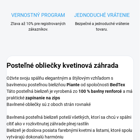
VERNOSTNÝ PROGRAM
JEDNODUCHÉ VRÁTENIE
Zľava až 10% pre registrovaných
Bezpečné a jednoduché vrátenie
zákazníkov.
tovaru.
Posteľné obliečky kvetinová záhrada
Oživte svoju spálňu elegantným a štýlovým vzhľadom s
bavlnenou posteľnou bielizňou
Piante
od spoločnosti
BedTex
Táto posteľná bielizeň je vyrobená zo
100 % bavlny renforcé
a má
praktické
zapínanie na zips
Bavlnené obliečky sú
z oboch strán rovnaké
Bavlnená posteľná bielizeň poteší všetkých, ktorí sa chcú v spálni
cítiť ako v rozkvitnutej záhrade plnej rastlín
Bielizeň je doslova posiata farebnými kvetmi a listami, ktoré spolu
vytvárajú dokonalú harmóniu