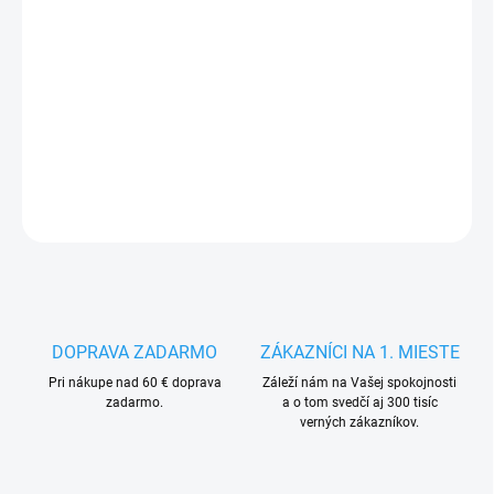
MÔŽEME DORUČIŤ DO:
14.8.2026
−
+
Pridať do košíka
DETAILNÉ INFORMÁCIE
OPÝTAŤ SA
STRÁŽIŤ
DOPRAVA ZADARMO
ZÁKAZNÍCI NA 1. MIESTE
Pri nákupe nad 60 € doprava
Záleží nám na Vašej spokojnosti
zadarmo.
a o tom svedčí aj 300 tisíc
verných zákazníkov.