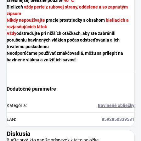
farebnejšej bielizne použite
40 °C
Bielizeň
vždy perte z rubovej strany, oddelene a so zapnutým
zipsom
Nikdy nepoužívajte
pracie prostriedky s obsahom
bieliacich a
rozjasňujúcich látok
Vždy
odstreďujte pri nižších otáčkach, aby ste zabránili
porušeniu bavlnených vlákien počas odstreďovania a ich
trvalému poškodeniu
Neodporúčame používať zmäkčovadlá, môžu sa prilepiť na
bavlnené vlákna a znížiť ich savosť
Dodatočné parametre
Kategória
:
Bavlnené obliečky
EAN
:
8592850339581
Diskusia
Buďte prvý, kto napíše príspevok k tejto položke.