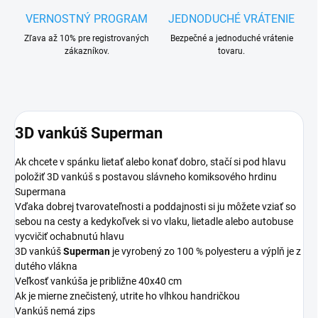
VERNOSTNÝ PROGRAM
JEDNODUCHÉ VRÁTENIE
Zľava až 10% pre registrovaných
Bezpečné a jednoduché vrátenie
zákazníkov.
tovaru.
3D vankúš Superman
Ak chcete v spánku lietať alebo konať dobro, stačí si pod hlavu
položiť 3D vankúš s postavou slávneho komiksového hrdinu
Supermana
Vďaka dobrej tvarovateľnosti a poddajnosti si ju môžete vziať so
sebou na cesty a kedykoľvek si vo vlaku, lietadle alebo autobuse
vycvičiť ochabnutú hlavu
3D vankúš
Superman
je vyrobený zo 100 % polyesteru a výplň je z
dutého vlákna
Veľkosť vankúša je približne 40x40 cm
Ak je mierne znečistený, utrite ho vlhkou handričkou
Vankúš nemá zips