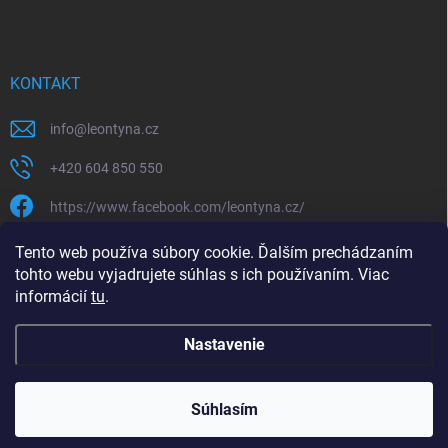
KONTAKT
info
@
leontyna.cz
+420 604 850 550
https://www.facebook.com/leontyna.cz/
leontyna.cz
Tento web používa súbory cookie. Ďalším prechádzaním
tohto webu vyjadrujete súhlas s ich používaním. Viac
@leontyna.cz
informácií
tu
.
Nastavenie
Copyright 2026
Leontyna.sk
. Všetky práva vyhradené.
Súhlasím
Vytvoril Shoptet