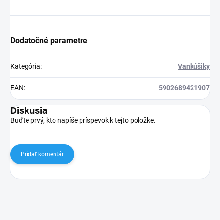
Dodatočné parametre
Kategória
:
Vankúšiky
EAN
:
5902689421907
Diskusia
Buďte prvý, kto napíše príspevok k tejto položke.
Pridať komentár