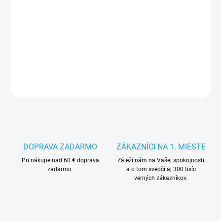
13.8.2026
−
+
Pridať do košíka
DETAILNÉ INFORMÁCIE
OPÝTAŤ SA
STRÁŽIŤ
DOPRAVA ZADARMO
ZÁKAZNÍCI NA 1. MIESTE
Pri nákupe nad 60 € doprava
Záleží nám na Vašej spokojnosti
zadarmo.
a o tom svedčí aj 300 tisíc
verných zákazníkov.